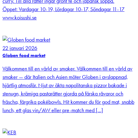
curry. Till alla rätter ingår grönt te och japansk soppa.
Öppet: Vardagar 10-19, Lördagar 10-17, Söndagar 11-17
www.koisushi.se
22 januari 2026
Globen food market
Välkommen till en värld av smaker. Välkommen till en värld av
smaker — där Italien och Asien möter Globen i avslappnad,
hjärtlig atmosfär. Njut av äkta napolitanska pizzor bakade i
stenugn, krämiga pastarätter gjorda på färska råvaror och
fräscha, färgrika pokébowls. Hit kommer du för god mat, snabb
lunch, ett glas vin/AW eller pre-match med […]