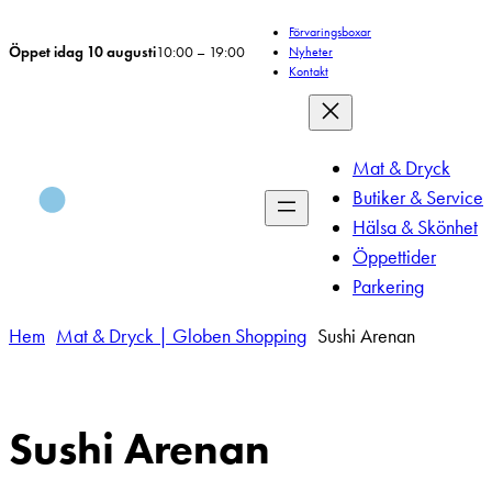
Hoppa
Förvaringsboxar
till
Öppet idag 10 augusti
10:00 – 19:00
Nyheter
Kontakt
innehåll
Mat & Dryck
Butiker & Service
Hälsa & Skönhet
Öppettider
Parkering
Hem
Mat & Dryck | Globen Shopping
Sushi Arenan
Sushi Arenan