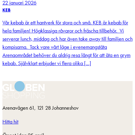
22 januari 2026
KEB
Vår kebab är ett hantverk för stora och små. KEB är kebab för
hela familjen! Högklassiga råvaror och fräscha tillbehör. Vi
serverar lunch, middag och har även take away till familjen och
kompisarna. Tack vare vårt läge i evenemangstäta
Arenaområdet behöver du aldrig resa långt för att äta en grym
kebab. Självklart erbjuder vi flera olika […]
Arenavägen 61, 121 28 Johanneshov
Hitta hit